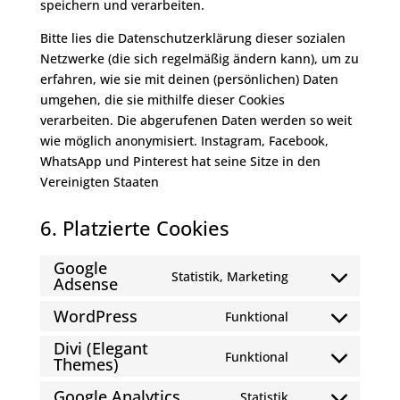
speichern und verarbeiten.
Bitte lies die Datenschutzerklärung dieser sozialen
Netzwerke (die sich regelmäßig ändern kann), um zu
erfahren, wie sie mit deinen (persönlichen) Daten
umgehen, die sie mithilfe dieser Cookies
verarbeiten. Die abgerufenen Daten werden so weit
wie möglich anonymisiert. Instagram, Facebook,
WhatsApp und Pinterest hat seine Sitze in den
Vereinigten Staaten
6. Platzierte Cookies
Google
Statistik, Marketing
Adsense
Consent
to
WordPress
Funktional
Consent
service
Divi (Elegant
to
google-
Funktional
Themes)
Consent
service
adsense
to
wordpress
Google Analytics
Statistik