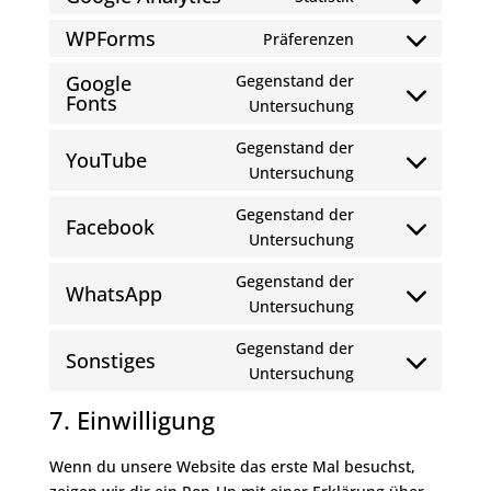
Consent
service
to
divi-
WPForms
Präferenzen
Consent
service
(elegant-
to
Google
Gegenstand der
google-
themes)
Fonts
service
Consent
Untersuchung
analytics
wpforms
to
Gegenstand der
service
YouTube
Consent
Untersuchung
google-
to
fonts
Gegenstand der
service
Facebook
Consent
Untersuchung
youtube
to
Gegenstand der
service
WhatsApp
Consent
Untersuchung
facebook
to
Gegenstand der
service
Sonstiges
Consent
Untersuchung
whatsapp
to
7. Einwilligung
service
sonstiges
Wenn du unsere Website das erste Mal besuchst,